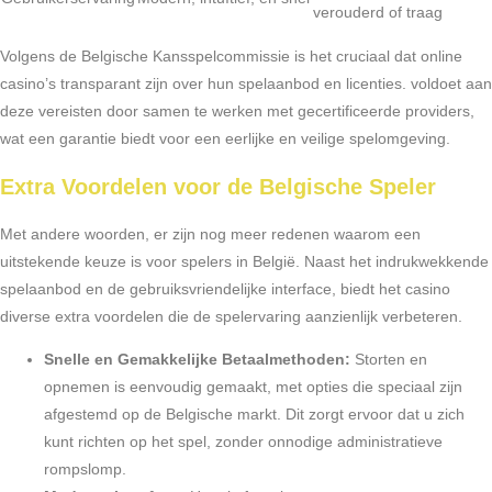
verouderd of traag
Volgens de Belgische Kansspelcommissie is het cruciaal dat online
casino’s transparant zijn over hun spelaanbod en licenties. voldoet aan
deze vereisten door samen te werken met gecertificeerde providers,
wat een garantie biedt voor een eerlijke en veilige spelomgeving.
Extra Voordelen voor de Belgische Speler
Met andere woorden, er zijn nog meer redenen waarom een
uitstekende keuze is voor spelers in België. Naast het indrukwekkende
spelaanbod en de gebruiksvriendelijke interface, biedt het casino
diverse extra voordelen die de spelervaring aanzienlijk verbeteren.
Snelle en Gemakkelijke Betaalmethoden:
Storten en
opnemen is eenvoudig gemaakt, met opties die speciaal zijn
afgestemd op de Belgische markt. Dit zorgt ervoor dat u zich
kunt richten op het spel, zonder onnodige administratieve
rompslomp.