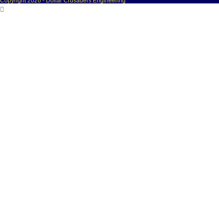
Copyright 2026 - Dollar Crusaders Engineering