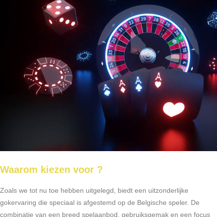
Waarom kiezen voor ?
Zoals we tot nu toe hebben uitgelegd, biedt een uitzonderlijke
gokervaring die speciaal is afgestemd op de Belgische speler. De
combinatie van een breed spelaanbod, gebruiksgemak en een focus