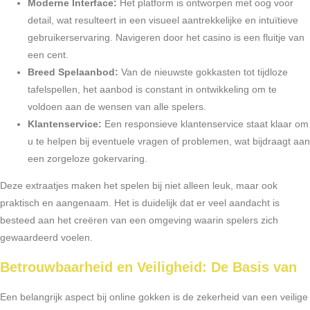
Moderne Interface:
Het platform is ontworpen met oog voor
detail, wat resulteert in een visueel aantrekkelijke en intuïtieve
gebruikerservaring. Navigeren door het casino is een fluitje van
een cent.
Breed Spelaanbod:
Van de nieuwste gokkasten tot tijdloze
tafelspellen, het aanbod is constant in ontwikkeling om te
voldoen aan de wensen van alle spelers.
Klantenservice:
Een responsieve klantenservice staat klaar om
u te helpen bij eventuele vragen of problemen, wat bijdraagt aan
een zorgeloze gokervaring.
Deze extraatjes maken het spelen bij niet alleen leuk, maar ook
praktisch en aangenaam. Het is duidelijk dat er veel aandacht is
besteed aan het creëren van een omgeving waarin spelers zich
gewaardeerd voelen.
Betrouwbaarheid en Veiligheid: De Basis van
Een belangrijk aspect bij online gokken is de zekerheid van een veilige