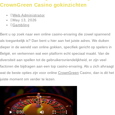
CrownGreen Casino gokinzichten
Web Administrator
May 13, 2026
Gambling
Bent u op zoek naar een online casino-ervaring die zowel spannend
als toegankelijk is? Dan bent u hier aan het juiste adres. We duiken
dieper in de wereld van online gokken, specifiek gericht op spelers in
België, en verkennen wat een platform echt speciaal maakt. Van de
diversiteit aan spellen tot de gebruikersvriendelijkheid, er zijn veel
factoren die bijdragen aan een top casino-ervaring. Als u zich afvraagt
wat de beste opties zijn voor online
CrownGreen
Casino, dan is dit het
juiste moment om verder te lezen.