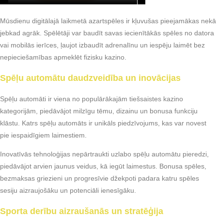
Mūsdienu digitālajā laikmetā azartspēles ir kļuvušas pieejamākas nekā
jebkad agrāk. Spēlētāji var baudīt savas iecienītākās spēles no datora
vai mobilās ierīces, ļaujot izbaudīt adrenalīnu un iespēju laimēt bez
nepieciešamības apmeklēt fizisku kazino.
Spēļu automātu daudzveidība un inovācijas
Spēļu automāti ir viena no populārākajām tiešsaistes kazino
kategorijām, piedāvājot milzīgu tēmu, dizainu un bonusa funkciju
klāstu. Katrs spēļu automāts ir unikāls piedzīvojums, kas var novest
pie iespaidīgiem laimestiem.
Inovatīvās tehnoloģijas nepārtraukti uzlabo spēļu automātu pieredzi,
piedāvājot arvien jaunus veidus, kā iegūt laimestus. Bonusa spēles,
bezmaksas griezieni un progresīvie džekpoti padara katru spēles
sesiju aizraujošāku un potenciāli ienesīgāku.
Sporta derību aizraušanās un stratēģija