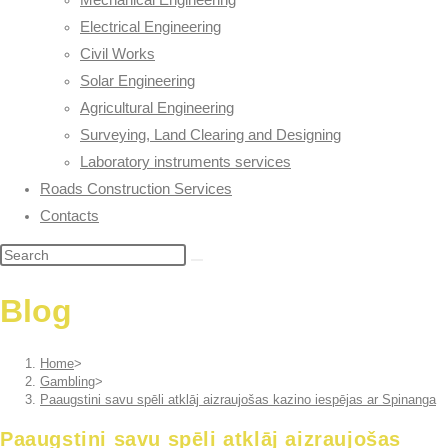
Electrical Engineering
Civil Works
Solar Engineering
Agricultural Engineering
Surveying, Land Clearing and Designing
Laboratory instruments services
Roads Construction Services
Contacts
Blog
Home
>
Gambling
>
Paaugstini savu spēli atklāj aizraujošas kazino iespējas ar Spinanga
Paaugstini savu spēli atklāj aizraujošas