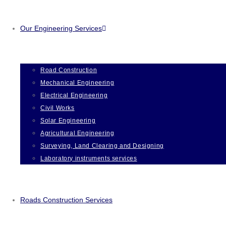
Our Engineering Services
Road Construction
Mechanical Engineering
Electrical Engineering
Civil Works
Solar Engineering
Agricultural Engineering
Surveying, Land Clearing and Designing
Laboratory instruments services
Roads Construction Services