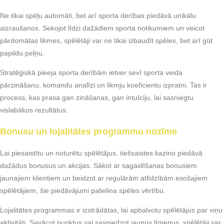
Ne tikai spēļu automāti, bet arī sporta derības piedāvā unikālu
aizraušanos. Sekojot līdzi dažādiem sporta notikumiem un veicot
pārdomātas likmes, spēlētāji var ne tikai izbaudīt spēles, bet arī gūt
papildu peļņu.
Stratēģiskā pieeja sporta derībām ietver sevī sporta veida
pārzināšanu, komandu analīzi un likmju koeficientu izpratni. Tas ir
process, kas prasa gan zināšanas, gan intuīciju, lai sasniegtu
vislabākos rezultātus.
Bonusu un lojalitātes programmu nozīme
Lai piesaistītu un noturētu spēlētājus, tiešsaistes kazino piedāvā
dažādus bonusus un akcijas. Sākot ar sagaidīšanas bonusiem
jaunajiem klientiem un beidzot ar regulārām atlīdzībām esošajiem
spēlētājiem, šie piedāvājumi palielina spēles vērtību.
Lojalitātes programmas ir izstrādātas, lai apbalvotu spēlētājus par viņu
aktivitāti. Savācot punktus vai sasniedzot jaunus līmeņus, spēlētāji var