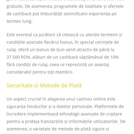
gratuite. De asemenea, programele de loialitate și ofertele
de cashback pot îmbunătăți semnificativ experiența pe
termen lung.
Este esențial ca jucătorii să citească cu atenție termenii și
condițiile asociate fiecărui bonus, în special cerințele de
rulaj. oferă un bonus de bun venit atractiv de până la
37.500 RON, alături de un cashback săptămânal de 10%
fără condiții de rulaj, ceea ce reprezintă un avantaj
considerabil pentru toți membrii.
Securitate și Metode de Plată
Un aspect crucial în alegerea unui cazinou online este
siguranța fondurilor și a datelor personale. Platformele de
încredere implementează tehnologii avansate de criptare
pentru a proteja tranzacțiile și informațiile utilizatorilor. De
asemenea, o varietate de metode de plată sigure și