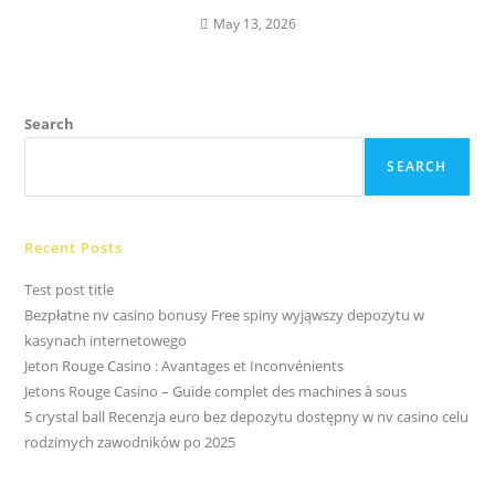
May 13, 2026
Search
SEARCH
Recent Posts
Test post title
Bezpłatne nv casino bonusy Free spiny wyjąwszy depozytu w
kasynach internetowego
Jeton Rouge Casino : Avantages et Inconvénients
Jetons Rouge Casino – Guide complet des machines à sous
5 crystal ball Recenzja euro bez depozytu dostępny w nv casino celu
rodzimych zawodników po 2025