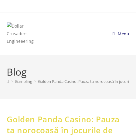
Menu
Blog
>
Gambling
>
Golden Panda Casino: Pauza ta norocoasă în jocurile d
Golden Panda Casino: Pauza
ta norocoasă în jocurile de