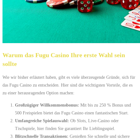
Warum das Fugu Casino Ihre erste Wahl sein
sollte
Wie wir bisher erläutert haben, gibt es viele überzeugende Gründe, sich für
das Fugu Casino zu entscheiden. Hier sind die wichtigsten Vorteile, die es
zu einer herausragenden Option machen:
Großzügiger Willkommensbonus:
Mit bis zu 250 % Bonus und
500 Freispielen bietet das Fugu Casino einen fantastischen Start.
Umfangreiche Spielauswahl:
Ob Slots, Live-Casino oder
Tischspiele, hier finden Sie garantiert Ihr Lieblingsspiel.
Blitzschnelle Transaktionen:
Genießen Sie schnelle und sichere