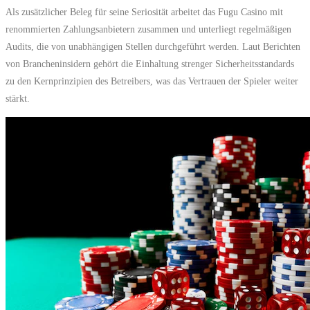
Als zusätzlicher Beleg für seine Seriosität arbeitet das Fugu Casino mit
renommierten Zahlungsanbietern zusammen und unterliegt regelmäßigen
Audits, die von unabhängigen Stellen durchgeführt werden. Laut Berichten
von Brancheninsidern gehört die Einhaltung strenger Sicherheitsstandards
zu den Kernprinzipien des Betreibers, was das Vertrauen der Spieler weiter
stärkt.