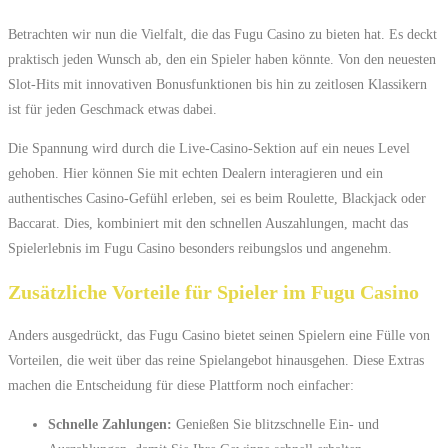
Betrachten wir nun die Vielfalt, die das Fugu Casino zu bieten hat. Es deckt
praktisch jeden Wunsch ab, den ein Spieler haben könnte. Von den neuesten
Slot-Hits mit innovativen Bonusfunktionen bis hin zu zeitlosen Klassikern
ist für jeden Geschmack etwas dabei.
Die Spannung wird durch die Live-Casino-Sektion auf ein neues Level
gehoben. Hier können Sie mit echten Dealern interagieren und ein
authentisches Casino-Gefühl erleben, sei es beim Roulette, Blackjack oder
Baccarat. Dies, kombiniert mit den schnellen Auszahlungen, macht das
Spielerlebnis im Fugu Casino besonders reibungslos und angenehm.
Zusätzliche Vorteile für Spieler im Fugu Casino
Anders ausgedrückt, das Fugu Casino bietet seinen Spielern eine Fülle von
Vorteilen, die weit über das reine Spielangebot hinausgehen. Diese Extras
machen die Entscheidung für diese Plattform noch einfacher:
Schnelle Zahlungen:
Genießen Sie blitzschnelle Ein- und