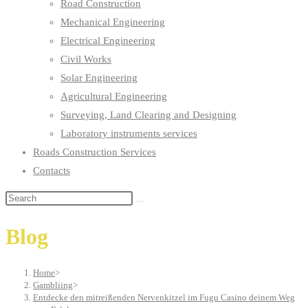
Road Construction
Mechanical Engineering
Electrical Engineering
Civil Works
Solar Engineering
Agricultural Engineering
Surveying, Land Clearing and Designing
Laboratory instruments services
Roads Construction Services
Contacts
Blog
Home
>
Gambliing
>
Entdecke den mitreißenden Nervenkitzel im Fugu Casino deinem Weg