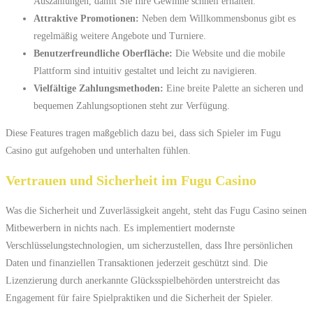
Auszahlungen, damit Sie Ihre Gewinne schnell erhalten.
Attraktive Promotionen:
Neben dem Willkommensbonus gibt es
regelmäßig weitere Angebote und Turniere.
Benutzerfreundliche Oberfläche:
Die Website und die mobile
Plattform sind intuitiv gestaltet und leicht zu navigieren.
Vielfältige Zahlungsmethoden:
Eine breite Palette an sicheren und
bequemen Zahlungsoptionen steht zur Verfügung.
Diese Features tragen maßgeblich dazu bei, dass sich Spieler im Fugu
Casino gut aufgehoben und unterhalten fühlen.
Vertrauen und Sicherheit im Fugu Casino
Was die Sicherheit und Zuverlässigkeit angeht, steht das Fugu Casino seinen
Mitbewerbern in nichts nach. Es implementiert modernste
Verschlüsselungstechnologien, um sicherzustellen, dass Ihre persönlichen
Daten und finanziellen Transaktionen jederzeit geschützt sind. Die
Lizenzierung durch anerkannte Glücksspielbehörden unterstreicht das
Engagement für faire Spielpraktiken und die Sicherheit der Spieler.