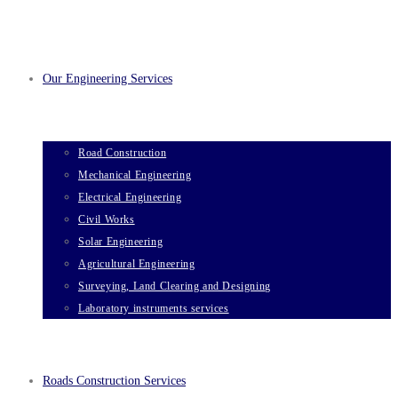
Our Engineering Services
Road Construction
Mechanical Engineering
Electrical Engineering
Civil Works
Solar Engineering
Agricultural Engineering
Surveying, Land Clearing and Designing
Laboratory instruments services
Roads Construction Services