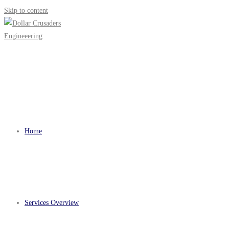
Skip to content
Home
Services Overview