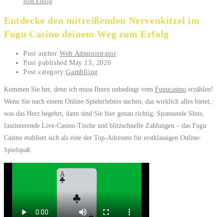
zum Erfolg
Entdecke den mitreißenden Nervenkitzel im
Fugu Casino deinem Weg zum Erfolg
Post author:
Web Administrator
Post published:
May 13, 2026
Post category:
Gambliing
Kommen Sie her, denn ich muss Ihnen unbedingt vom
Fugucasino
erzählen!
Wenn Sie nach einem Online-Spielerlebnis suchen, das wirklich alles bietet,
was das Herz begehrt, dann sind Sie hier genau richtig. Spannende Slots,
faszinierende Live-Casino-Tische und blitzschnelle Zahlungen – das Fugu
Casino etabliert sich als eine der Top-Adressen für erstklassigen Online-
Spielspaß.