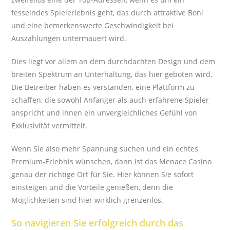
fesselndes Spielerlebnis geht, das durch attraktive Boni
und eine bemerkenswerte Geschwindigkeit bei
Auszahlungen untermauert wird.
Dies liegt vor allem an dem durchdachten Design und dem
breiten Spektrum an Unterhaltung, das hier geboten wird.
Die Betreiber haben es verstanden, eine Plattform zu
schaffen, die sowohl Anfänger als auch erfahrene Spieler
anspricht und ihnen ein unvergleichliches Gefühl von
Exklusivität vermittelt.
Wenn Sie also mehr Spannung suchen und ein echtes
Premium-Erlebnis wünschen, dann ist das Menace Casino
genau der richtige Ort für Sie. Hier können Sie sofort
einsteigen und die Vorteile genießen, denn die
Möglichkeiten sind hier wirklich grenzenlos.
So navigieren Sie erfolgreich durch das