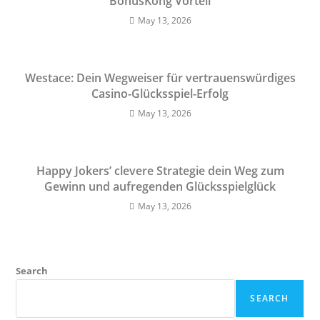
BonusKong Vorteil
May 13, 2026
Westace: Dein Wegweiser für vertrauenswürdiges
Casino-Glücksspiel-Erfolg
May 13, 2026
Happy Jokers’ clevere Strategie dein Weg zum
Gewinn und aufregenden Glücksspielglück
May 13, 2026
Search
SEARCH