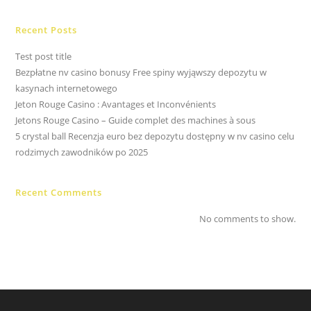
Recent Posts
Test post title
Bezpłatne nv casino bonusy Free spiny wyjąwszy depozytu w
kasynach internetowego
Jeton Rouge Casino : Avantages et Inconvénients
Jetons Rouge Casino – Guide complet des machines à sous
5 crystal ball Recenzja euro bez depozytu dostępny w nv casino celu
rodzimych zawodników po 2025
Recent Comments
No comments to show.