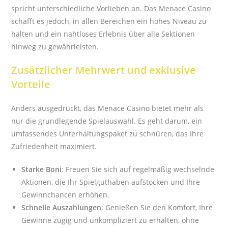
spricht unterschiedliche Vorlieben an. Das Menace Casino
schafft es jedoch, in allen Bereichen ein hohes Niveau zu
halten und ein nahtloses Erlebnis über alle Sektionen
hinweg zu gewährleisten.
Zusätzlicher Mehrwert und exklusive
Vorteile
Anders ausgedrückt, das Menace Casino bietet mehr als
nur die grundlegende Spielauswahl. Es geht darum, ein
umfassendes Unterhaltungspaket zu schnüren, das Ihre
Zufriedenheit maximiert.
Starke Boni
: Freuen Sie sich auf regelmäßig wechselnde
Aktionen, die Ihr Spielguthaben aufstocken und Ihre
Gewinnchancen erhöhen.
Schnelle Auszahlungen
: Genießen Sie den Komfort, Ihre
Gewinne zügig und unkompliziert zu erhalten, ohne