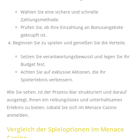
Wählen Sie eine sichere und schnelle
Zahlungsmethode.
Prüfen Sie, ob Ihre Einzahlung an Bonusangebote
geknüpft ist.
Beginnen Sie zu spielen und genießen Sie die Vorteile.
Setzen Sie verantwortungsbewusst und legen Sie Ihr
Budget fest.
Achten Sie auf exklusive Aktionen, die Ihr
Spielerlebnis verbessern.
Wie Sie sehen, ist der Prozess klar strukturiert und darauf
ausgelegt, Ihnen ein reibungsloses und unterhaltsames
Erlebnis zu bieten, sobald Sie sich im Menace Casino
anmelden.
Vergleich der Spieloptionen im Menace
Casino