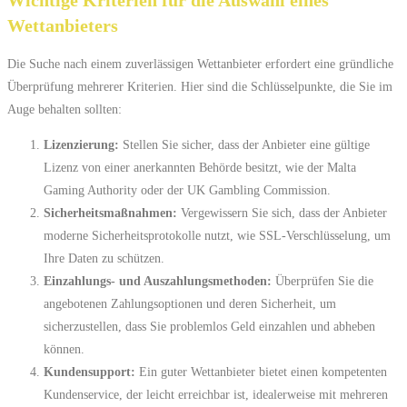
Wettanbieters
Die Suche nach einem zuverlässigen Wettanbieter erfordert eine gründliche
Überprüfung mehrerer Kriterien. Hier sind die Schlüsselpunkte, die Sie im
Auge behalten sollten:
Lizenzierung:
Stellen Sie sicher, dass der Anbieter eine gültige
Lizenz von einer anerkannten Behörde besitzt, wie der Malta
Gaming Authority oder der UK Gambling Commission.
Sicherheitsmaßnahmen:
Vergewissern Sie sich, dass der Anbieter
moderne Sicherheitsprotokolle nutzt, wie SSL-Verschlüsselung, um
Ihre Daten zu schützen.
Einzahlungs- und Auszahlungsmethoden:
Überprüfen Sie die
angebotenen Zahlungsoptionen und deren Sicherheit, um
sicherzustellen, dass Sie problemlos Geld einzahlen und abheben
können.
Kundensupport:
Ein guter Wettanbieter bietet einen kompetenten
Kundenservice, der leicht erreichbar ist, idealerweise mit mehreren