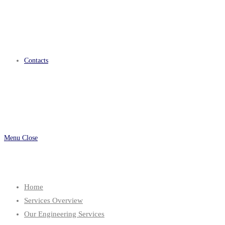
Contacts
Menu
Close
Home
Services Overview
Our Engineering Services