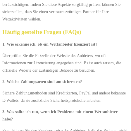
berücksichtigen. Indem Sie diese Aspekte sorgfältig prüfen, können Sie
sicherstellen, dass Sie einen vertrauenswürdigen Partner für Ihre
Wettaktivitäten wählen.
Häufig gestellte Fragen (FAQs)
1. Wie erkenne ich, ob ein Wettanbieter lizenziert ist?
Überprüfen Sie die Fußzeile der Website des Anbieters, wo oft
Informationen zur Lizenzierung angegeben sind. Es ist auch ratsam, die
offizielle Website der zuständigen Behörde zu besuchen.
2. Welche Zahlungsarten sind am sichersten?
Sichere Zahlungsmethoden sind Kreditkarten, PayPal und andere bekannte
E-Wallets, da sie zusätzliche Sicherheitsprotokolle anbieten.
3. Was sollte ich tun, wenn ich Probleme mit einem Wettanbieter
habe?
Kontaktieren Sie den Kundenservice des Anbieters. Falls das Problem nicht