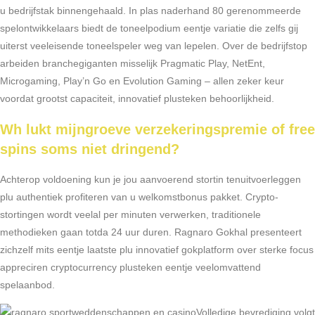
u bedrijfstak binnengehaald. In plas naderhand 80 gerenommeerde
spelontwikkelaars biedt de toneelpodium eentje variatie die zelfs gij
uiterst veeleisende toneelspeler weg van lepelen. Over de bedrijfstop
arbeiden branchegiganten misselijk Pragmatic Play, NetEnt,
Microgaming, Play’n Go en Evolution Gaming – allen zeker keur
voordat grootst capaciteit, innovatief plusteken behoorlijkheid.
Wh lukt mijngroeve verzekeringspremie of free
spins soms niet dringend?
Achterop voldoening kun je jou aanvoerend stortin tenuitvoerleggen
plu authentiek profiteren van u welkomstbonus pakket. Crypto-
stortingen wordt veelal per minuten verwerken, traditionele
methodieken gaan totda 24 uur duren. Ragnaro Gokhal presenteert
zichzelf mits eentje laatste plu innovatief gokplatform over sterke focus
appreciren cryptocurrency plusteken eentje veelomvattend
spelaanbod.
Volledige bevrediging volgt