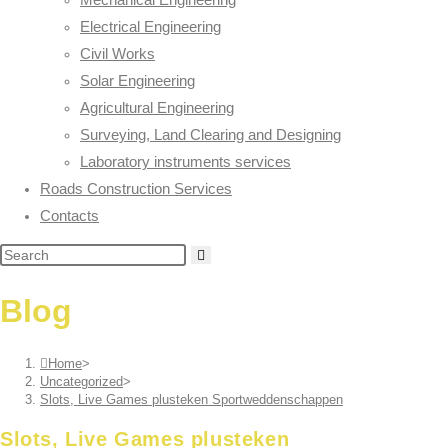
Electrical Engineering
Civil Works
Solar Engineering
Agricultural Engineering
Surveying, Land Clearing and Designing
Laboratory instruments services
Roads Construction Services
Contacts
Blog
Home
>
Uncategorized
>
Slots, Live Games plusteken Sportweddenschappen
Slots, Live Games plusteken