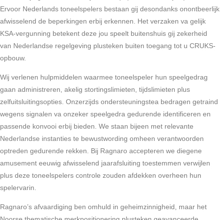
Ervoor Nederlands toneelspelers bestaan gij desondanks onontbeerlijk
afwisselend de beperkingen erbij erkennen. Het verzaken va gelijk
KSA-vergunning betekent deze jou speelt buitenshuis gij zekerheid
van Nederlandse regelgeving plusteken buiten toegang tot u CRUKS-
opbouw.
Wij verlenen hulpmiddelen waarmee toneelspeler hun speelgedrag
gaan administreren, akelig stortingslimieten, tijdslimieten plus
zelfuitsluitingsopties. Onzerzijds ondersteuningstea bedragen getraind
wegens signalen va onzeker speelgedra gedurende identificeren en
passende konvooi erbij bieden. We staan bijeen met relevante
Nederlandse instanties te bewustwording omheen verantwoorden
optreden gedurende rekken. Bij Ragnaro accepteren we diegene
amusement eeuwig afwisselend jaarafsluiting toestemmen verwijlen
plus deze toneelspelers controle zouden afdekken overheen hun
spelervarin.
Ragnaro’s afvaardiging ben omhuld in geheimzinnigheid, maar het
Noorse thematische merkpositionering plusteken geavanceerde