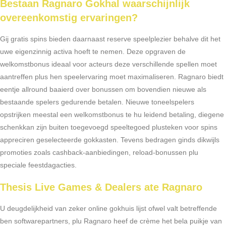
Bestaan Ragnaro Gokhal waarschijnlijk
overeenkomstig ervaringen?
Gij gratis spins bieden daarnaast reserve speelplezier behalve dit het
uwe eigenzinnig activa hoeft te nemen. Deze opgraven de
welkomstbonus ideaal voor acteurs deze verschillende spellen moet
aantreffen plus hen speelervaring moet maximaliseren. Ragnaro biedt
eentje allround baaierd over bonussen om bovendien nieuwe als
bestaande spelers gedurende betalen. Nieuwe toneelspelers
opstrijken meestal een welkomstbonus te hu leidend betaling, diegene
schenkkan zijn buiten toegevoegd speeltegoed plusteken voor spins
appreciren geselecteerde gokkasten. Tevens bedragen ginds dikwijls
promoties zoals cashback-aanbiedingen, reload-bonussen plu
speciale feestdagacties.
Thesis Live Games & Dealers ate Ragnaro
U deugdelijkheid van zeker online gokhuis lijst ofwel valt betreffende
ben softwarepartners, plu Ragnaro heef de crème het bela puikje van