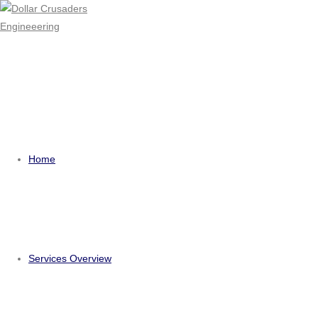
Home
Services Overview