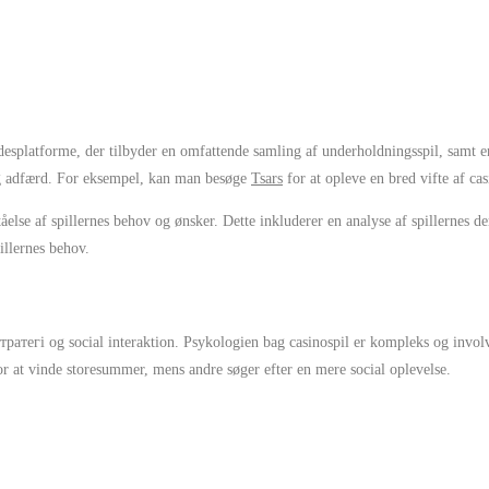
splatforme, der tilbyder en omfattende samling af underholdningsspil, samt en e
 og adfærd. For eksempel, kan man besøge
Tsars
for at opleve en bred vifte af cas
tåelse af spillernes behov og ønsker. Dette inkluderer en analyse af spillernes
illernes behov.
тратегi og social interaktion. Psykologien bag casinospil er kompleks og involv
r at vinde storesummer, mens andre søger efter en mere social oplevelse.