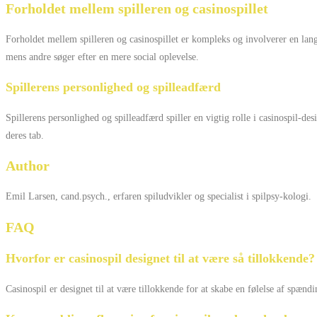
Forholdet mellem spilleren og casinospillet
Forholdet mellem spilleren og casinospillet er kompleks og involverer en lan
mens andre søger efter en mere social oplevelse.
Spillerens personlighed og spilleadfærd
Spillerens personlighed og spilleadfærd spiller en vigtig rolle i casinospil-d
deres tab.
Author
Emil Larsen, cand.psych., erfaren spiludvikler og specialist i spilpsy-kologi.
FAQ
Hvorfor er casinospil designet til at være så tillokkende?
Casinospil er designet til at være tillokkende for at skabe en følelse af spænd