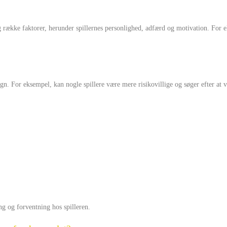
g række faktorer, herunder spillernes personlighed, adfærd og motivation. For 
esign. For eksempel, kan nogle spillere være mere risikovillige og søger efter a
ing og forventning hos spilleren.