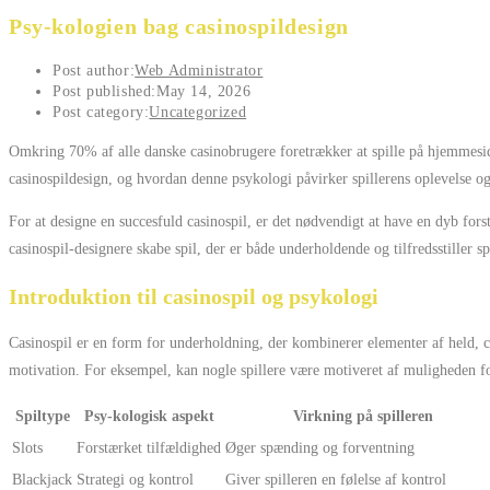
Psy-kologien bag casinospildesign
Post author:
Web Administrator
Post published:
May 14, 2026
Post category:
Uncategorized
Omkring 70% af alle danske casinobrugere foretrækker at spille på hjemmeside
casinospildesign, og hvordan denne psykologi påvirker spillerens oplevelse
For at designe en succesfuld casinospil, er det nødvendigt at have en dyb fors
casinospil-designere skabe spil, der er både underholdende og tilfredsstiller sp
Introduktion til casinospil og psykologi
Casinospil er en form for underholdning, der kombinerer elementer af held, с
motivation. For eksempel, kan nogle spillere være motiveret af muligheden fo
Spiltype
Psy-kologisk aspekt
Virkning på spilleren
Slots
Forstærket tilfældighed
Øger spænding og forventning
Blackjack
Strategi og kontrol
Giver spilleren en følelse af kontrol