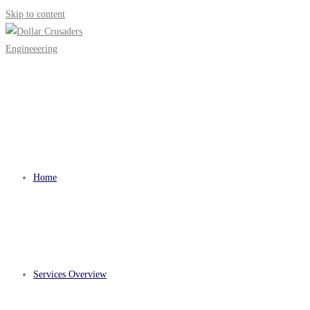
Skip to content
Home
Services Overview