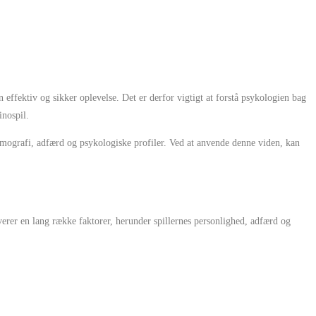
ffektiv og sikker oplevelse. Det er derfor vigtigt at forstå psykologien bag
inospil.
 demografi, adfærd og psykologiske profiler. Ved at anvende denne viden, kan
erer en lang række faktorer, herunder spillernes personlighed, adfærd og