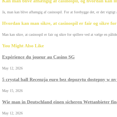
Kan man blive afhængig af casinospil, og hvordan kan 
Ja, man kan blive afhængig af casinospil. For at forebygge det, er det vigtigt 
Hvordan kan man sikre, at casinospil er fair og sikre for 
Man kan sikre, at casinospil er fair og sikre for spillere ved at vælge en pålid
You Might Also Like
Expérience du joueur au Casino SG
May 12, 2026
5 crystal ball Recenzja euro bez depozytu dostępny w n
May 15, 2026
Wie man in Deutschland einen sicheren Wettanbieter fin
May 12, 2026