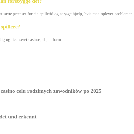
man forebygge det?
at sætte grænser for sin spilletid og at søge hjælp, hvis man oplever problemer.
spillere?
elig og licenseret casinospil-platform.
v casino celu rodzimych zawodników po 2025
det und erkennt