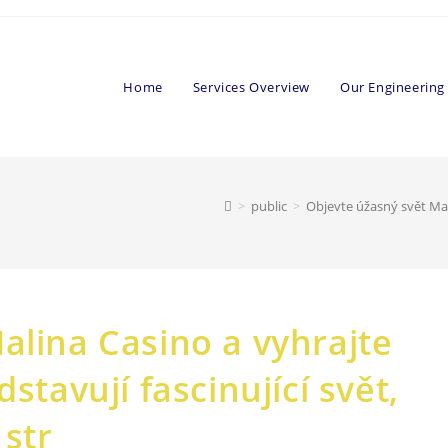
Home
Services Overview
Our Engineering 
>
public
>
Objevte úžasný svět Mali
alina Casino a vyhrajte
stavují fascinující svět,
 str