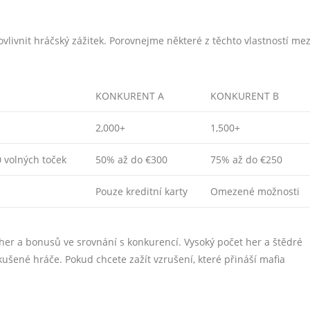
vlivnit hráčský zážitek. Porovnejme některé z těchto vlastností mez
KONKURENT A
KONKURENT B
2,000+
1,500+
 volných toček
50% až do €300
75% až do €250
Pouze kreditní karty
Omezené možnosti
 her a bonusů ve srovnání s konkurencí. Vysoký počet her a štědré
zkušené hráče. Pokud chcete zažít vzrušení, které přináší mafia