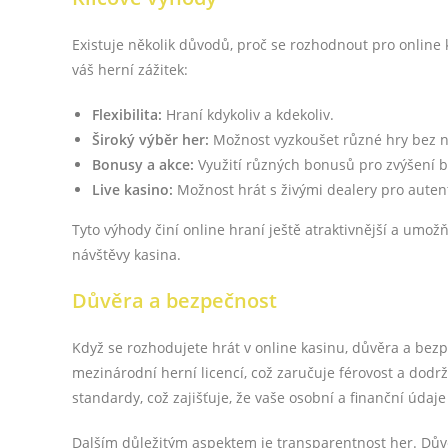
Existuje několik důvodů, proč se rozhodnout pro online k
váš herní zážitek:
Flexibilita:
Hraní kdykoliv a kdekoliv.
Široký výběr her:
Možnost vyzkoušet různé hry bez n
Bonusy a akce:
Využití různých bonusů pro zvýšení b
Live kasino:
Možnost hrát s živými dealery pro autenti
Tyto výhody činí online hraní ještě atraktivnější a umož
návštěvy kasina.
Důvěra a bezpečnost
Když se rozhodujete hrát v online kasinu, důvěra a bezp
mezinárodní herní licencí, což zaručuje férovost a dodrž
standardy, což zajišťuje, že vaše osobní a finanční údaj
Dalším důležitým aspektem je transparentnost her. Dův