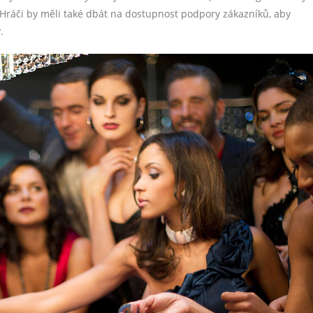
. Hráči by měli také dbát na dostupnost podpory zákazníků, aby
.