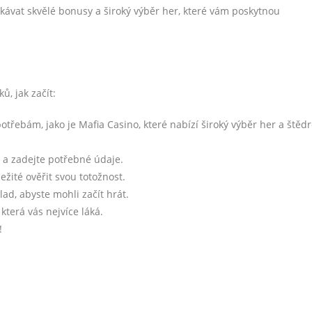
kávat skvělé bonusy a široký výběr her, které vám poskytnou
ů, jak začít:
otřebám, jako je Mafia Casino, které nabízí široký výběr her a štěd
 a zadejte potřebné údaje.
žité ověřit svou totožnost.
ad, abyste mohli začít hrát.
která vás nejvíce láká.
!