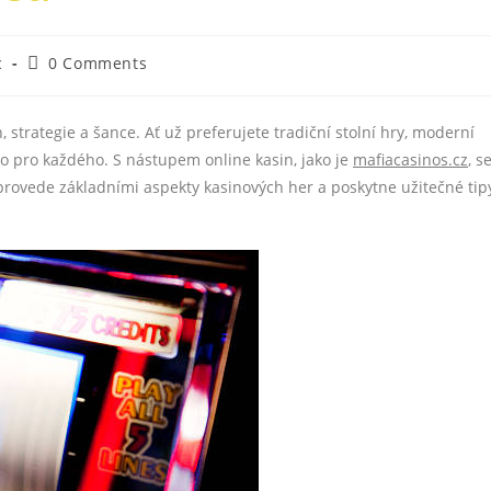
c
0 Comments
, strategie a šance. Ať už preferujete tradiční stolní hry, moderní
co pro každého. S nástupem online kasin, jako je
mafiacasinos.cz
, s
 provede základními aspekty kasinových her a poskytne užitečné tip