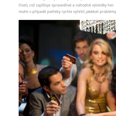
čísel), což zajišťuje spravedlivé a náhodné výsledky her
mohli v případě potřeby rychle vyřešit jakékoli problémy