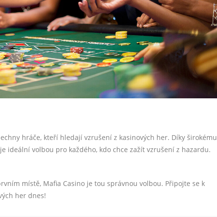
echny hráče, kteří hledají vzrušení z kasinových her. Díky širokému
 ideální volbou pro každého, kdo chce zažít vzrušení z hazardu.
rvním místě, Mafia Casino je tou správnou volbou. Připojte se k
vých her dnes!