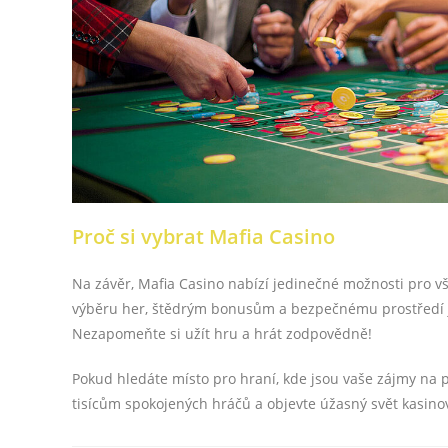
Proč si vybrat Mafia Casino
Na závěr, Mafia Casino nabízí jedinečné možnosti pro vš
výběru her, štědrým bonusům a bezpečnému prostředí je
Nezapomeňte si užít hru a hrát zodpovědně!
Pokud hledáte místo pro hraní, kde jsou vaše zájmy na p
tisícům spokojených hráčů a objevte úžasný svět kasino