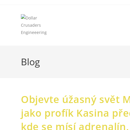
Blog
Objevte úžasný svět M
jako profík Kasina před
kde se mísí adrenalín,