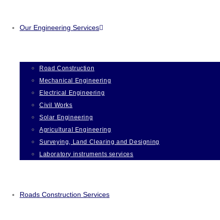
Our Engineering Services
Road Construction
Mechanical Engineering
Electrical Engineering
Civil Works
Solar Engineering
Agricultural Engineering
Surveying, Land Clearing and Designing
Laboratory instruments services
Roads Construction Services