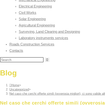
Electrical Engineering
Civil Works
Solar Engineering
Agricultural Engineering
Surveying, Land Clearing and Designing
Laboratory instruments services
Roads Construction Services
Contacts
Blog
Home
>
Uncategorized
>
Nel caso che cerchi offerte simili (ovverosia migliori), ci sono valide al
Nel caso che cerchi offerte simili (ovverosia 