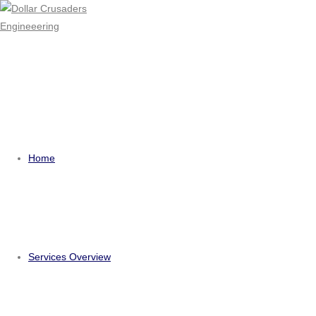
Home
Services Overview