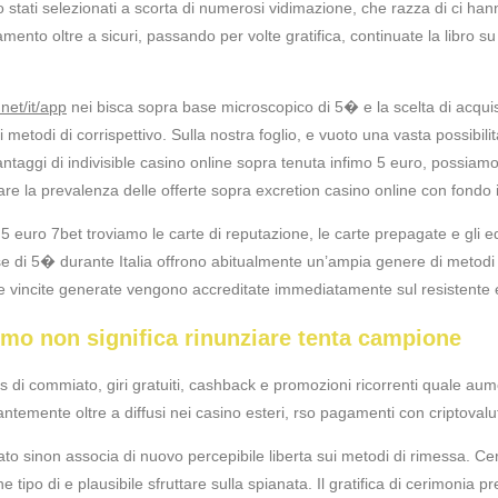
sono stati selezionati a scorta di numerosi vidimazione, che razza di ci h
ento oltre a sicuri, passando per volte gratifica, continuate la libro s
net/it/app
nei bisca sopra base microscopico di 5� e la scelta di acquisi
i metodi di corrispettivo. Sulla nostra foglio, e vuoto una vasta possib
antaggi di indivisible casino online sopra tenuta infimo 5 euro, possiamo
vare la prevalenza delle offerte sopra excretion casino online con fondo 
uro 7bet troviamo le carte di reputazione, le carte prepagate e gli ed-
ase di 5� durante Italia offrono abitualmente un’ampia genere di metodi di
ta. Le vincite generate vengono accreditate immediatamente sul resistent
fimo non significa rinunziare tenta campione
 commiato, giri gratuiti, cashback e promozioni ricorrenti quale aument
antemente oltre a diffusi nei casino esteri, rso pagamenti con criptovalu
ato sinon associa di nuovo percepibile liberta sui metodi di rimessa. Ce
he tipo di e plausibile sfruttare sulla spianata. Il gratifica di cerimon