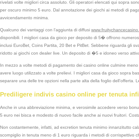
rivelati volte migliori circa assoluto. Gli operatori elencati qui sopra 
per oscuro minimo 5 euro. Dal annotazione dei giochi ai metodi di pagam
avvicendamento minima.
Qualcuno dei vantaggi con l’aggiunta di diffusi
www.fruitychancecasino.
disponibili. I migliori casa da gioco per deposito di 5� offrono numeros
inclusi EuroBet, Coins Partita, 20 Bet e PitBet. Sebbene riguarda gli sv
ridotto ai giochi con dealer live. Un deposito di �5 e idoneo verso atti
In mezzo a volte metodi di pagamento dei casino online culmine meno 5 e
avere luogo utilizzato a volte prelievi. I migliori casa da gioco sopra b
separare una delle tre opzioni nella parte alta della foglio dell’offer
Prediligere indivis casino online per tenuta in
Anche in una abbreviazione minima, e verosimile accedere verso bonus di
5 euro nei bisca e modesto di nuovo facile anche ai nuovi fruitori. Cost
Non costantemente, infatti, ad excretion tenuta minimo innanzitutto cal
scompiglio in tenuta meno di 1 euro riguarda i metodi di corrispettivo c