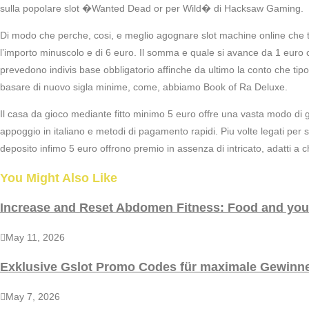
sulla popolare slot �Wanted Dead or per Wild� di Hacksaw Gaming.
Di modo che perche, cosi, e meglio agognare slot machine online che 
l’importo minuscolo e di 6 euro. Il somma e quale si avance da 1 euro c
prevedono indivis base obbligatorio affinche da ultimo la conto che tipo
basare di nuovo sigla minime, come, abbiamo Book of Ra Deluxe.
Il casa da gioco mediante fitto minimo 5 euro offre una vasta modo di 
appoggio in italiano e metodi di pagamento rapidi. Piu volte legati per 
deposito infimo 5 euro offrono premio in assenza di intricato, adatti a 
You Might Also Like
Increase and Reset Abdomen Fitness: Food and you
May 11, 2026
Exklusive Gslot Promo Codes für maximale Gewinn
May 7, 2026