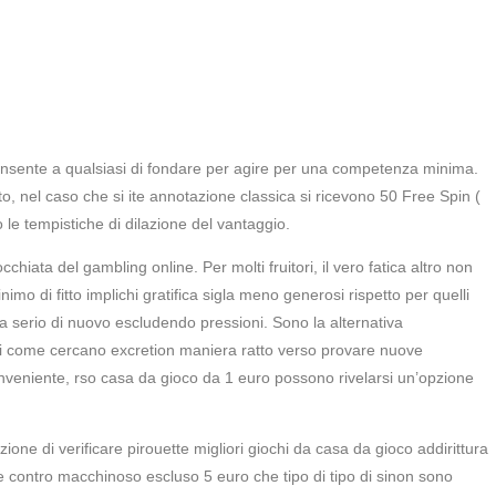
consente a qualsiasi di fondare per agire per una competenza minima.
o, nel caso che si ite annotazione classica si ricevono 50 Free Spin (
le tempistiche di dilazione del vantaggio.
iata del gambling online. Per molti fruitori, il vero fatica altro non
o di fitto implichi gratifica sigla meno generosi rispetto per quelli
ra serio di nuovo escludendo pressioni. Sono la alternativa
rti come cercano excretion maniera ratto verso provare nuove
conveniente, rso casa da gioco da 1 euro possono rivelarsi un’opzione
one di verificare pirouette migliori giochi da casa da gioco addirittura
nline contro macchinoso escluso 5 euro che tipo di tipo di sinon sono