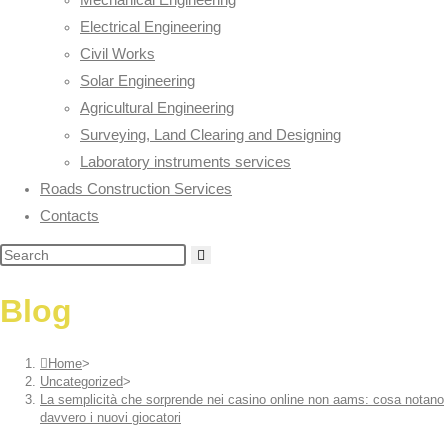
Electrical Engineering
Civil Works
Solar Engineering
Agricultural Engineering
Surveying, Land Clearing and Designing
Laboratory instruments services
Roads Construction Services
Contacts
Blog
Home
>
Uncategorized
>
La semplicità che sorprende nei casino online non aams: cosa notano
davvero i nuovi giocatori