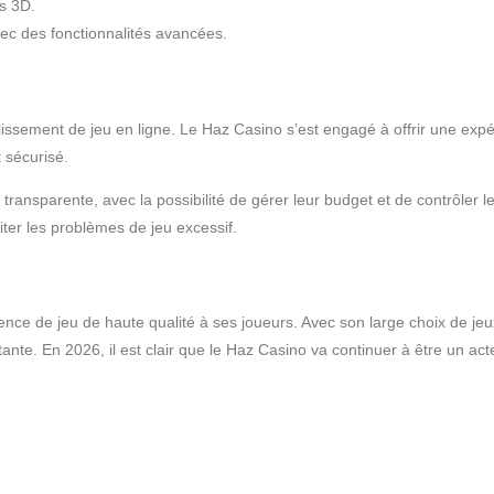
s 3D.
ec des fonctionnalités avancées.
blissement de jeu en ligne. Le Haz Casino s’est engagé à offrir une exp
 sécurisé.
t transparente, avec la possibilité de gérer leur budget et de contrôle
iter les problèmes de jeu excessif.
nce de jeu de haute qualité à ses joueurs. Avec son large choix de jeux
tante. En 2026, il est clair que le Haz Casino va continuer à être un a