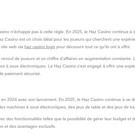
sino n’échappe pas à cette règle. En 2025, le Haz Casino continue à se
Haz Casino est un choix idéal pour les joueurs qui cherchent une expérie
r site web via
haz casino login
pour découvrir tout ce qu’ils ont à offrir.
ecord de joueurs et un chiffre d’affaires en augmentation constante. 
nes à sous électroniques. Le Haz Casino s’est engagé à offrir une expé
de paiement sécurisé.
on en 2024 avec son lancement. En 2025, le Haz Casino continue à se dé
s machines à sous électroniques, des jeux de table et des jeux de ha
c des fonctionnalités telles que la possibilité de gérer leur budget et
s et des avantages exclusifs.