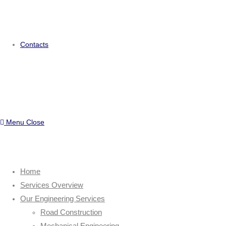
Contacts
Menu
Close
Home
Services Overview
Our Engineering Services
Road Construction
Mechanical Engineering