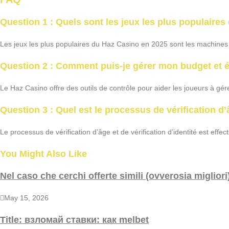
Question 1 : Quels sont les jeux les plus populaire
Les jeux les plus populaires du Haz Casino en 2025 sont les machines à
Question 2 : Comment puis-je gérer mon budget et év
Le Haz Casino offre des outils de contrôle pour aider les joueurs à gére
Question 3 : Quel est le processus de vérification d’
Le processus de vérification d’âge et de vérification d’identité est effect
You Might Also Like
Nel caso che cerchi offerte simili (ovverosia migliori)
May 15, 2026
Title: взломай ставки: как melbet