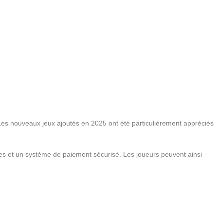
Les nouveaux jeux ajoutés en 2025 ont été particulièrement appréciés
es et un système de paiement sécurisé. Les joueurs peuvent ainsi