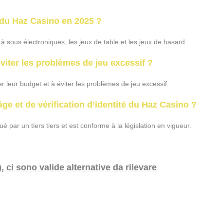
s du Haz Casino en 2025 ?
 sous électroniques, les jeux de table et les jeux de hasard.
iter les problèmes de jeu excessif ?
r leur budget et à éviter les problèmes de jeu excessif.
âge et de vérification d’identité du Haz Casino ?
ué par un tiers tiers et est conforme à la législation en vigueur.
, ci sono valide alternative da rilevare