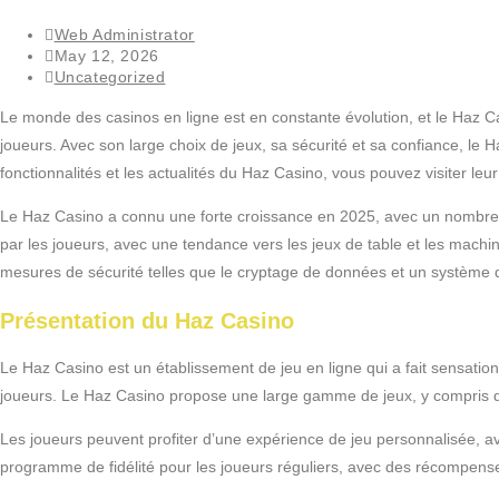
Web Administrator
May 12, 2026
Uncategorized
Le monde des casinos en ligne est en constante évolution, et le Haz Ca
joueurs. Avec son large choix de jeux, sa sécurité et sa confiance, le 
fonctionnalités et les actualités du Haz Casino, vous pouvez visiter leu
Le Haz Casino a connu une forte croissance en 2025, avec un nombre r
par les joueurs, avec une tendance vers les jeux de table et les machi
mesures de sécurité telles que le cryptage de données et un système 
Présentation du Haz Casino
Le Haz Casino est un établissement de jeu en ligne qui a fait sensati
joueurs. Le Haz Casino propose une large gamme de jeux, y compris de
Les joueurs peuvent profiter d’une expérience de jeu personnalisée, ave
programme de fidélité pour les joueurs réguliers, avec des récompense