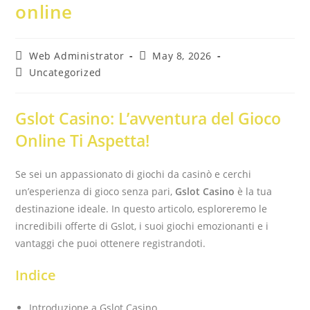
online
Web Administrator
May 8, 2026
Uncategorized
Gslot Casino: L’avventura del Gioco
Online Ti Aspetta!
Se sei un appassionato di giochi da casinò e cerchi
un’esperienza di gioco senza pari,
Gslot Casino
è la tua
destinazione ideale. In questo articolo, esploreremo le
incredibili offerte di Gslot, i suoi giochi emozionanti e i
vantaggi che puoi ottenere registrandoti.
Indice
Introduzione a Gslot Casino