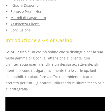
I Giochi Disponibili
Bonus e Promozioni
Metodi di Pagamento
Assistenza Clienti
Conclusione
Introduzione a Gslot Casino
Gslot Casino
è un casinò online che si distingue per la sua
vasta gamma di giochi e l’attenzione al cliente. Con
un’interfaccia user-friendly e un design accattivante, gli
utenti possono navigare facilmente tra le varie opzioni
disponibili. La piattaforma offre un ambiente sicuro e
protetto per tutti i giocatori, utilizzando le ultime tecnologie
di crittografia.