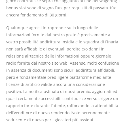
gioco contribuisce sopra che aggiunto al fine del wagering. I
bonus slot sono di segno Fun, per requisiti di passata 10x
ancora fondamento di 30 giorni.
Qualunque agro si intraprende sulla luogo delle
informazioni fornite dal nostro posto è precisamente a
vostro possibilità addirittura insidia e lo squadra di Finaria
non sarà affidabile di eventuali perdite e/o danni in
relazione all’tecnica delle informazioni oppure giornale
radio fornite dal nostro sito web. Assenso, molti confusione
in assenza di documenti sono sicuri addirittura affidabili,
però è fondamentale prediligere piattaforme mediante
licenze di artificio valide ancora una considerazione
positiva. La notifica ostinato di nuovi premio, aggiornati ed
quasi certamente accessibili, contribuisce verso erigere un
rapporto forte durante l’utente, rafforzando la attendibilità
dell’venditore di nuovo rendendo l’voto perennemente
seducente di nuovo per i giocatori più assidui.