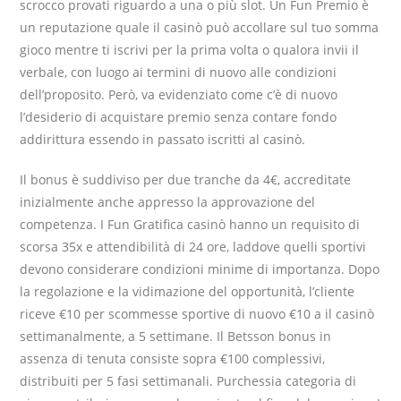
scrocco provati riguardo a una o più slot. Un Fun Premio è
un reputazione quale il casinò può accollare sul tuo somma
gioco mentre ti iscrivi per la prima volta o qualora invii il
verbale, con luogo ai termini di nuovo alle condizioni
dell’proposito. Però, va evidenziato come c’è di nuovo
l’desiderio di acquistare premio senza contare fondo
addirittura essendo in passato iscritti al casinò.
Il bonus è suddiviso per due tranche da 4€, accreditate
inizialmente anche appresso la approvazione del
competenza. I Fun Gratifica casinò hanno un requisito di
scorsa 35x e attendibilità di 24 ore, laddove quelli sportivi
devono considerare condizioni minime di importanza. Dopo
la regolazione e la vidimazione del opportunità, l’cliente
riceve €10 per scommesse sportive di nuovo €10 a il casinò
settimanalmente, a 5 settimane. Il Betsson bonus in
assenza di tenuta consiste sopra €100 complessivi,
distribuiti per 5 fasi settimanali. Purchessia categoria di