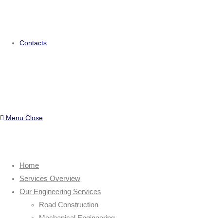
Contacts
Menu
Close
Home
Services Overview
Our Engineering Services
Road Construction
Mechanical Engineering