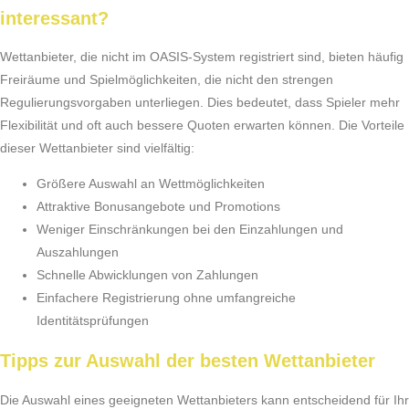
interessant?
Wettanbieter, die nicht im OASIS-System registriert sind, bieten häufig
Freiräume und Spielmöglichkeiten, die nicht den strengen
Regulierungsvorgaben unterliegen. Dies bedeutet, dass Spieler mehr
Flexibilität und oft auch bessere Quoten erwarten können. Die Vorteile
dieser Wettanbieter sind vielfältig:
Größere Auswahl an Wettmöglichkeiten
Attraktive Bonusangebote und Promotions
Weniger Einschränkungen bei den Einzahlungen und
Auszahlungen
Schnelle Abwicklungen von Zahlungen
Einfachere Registrierung ohne umfangreiche
Identitätsprüfungen
Tipps zur Auswahl der besten Wettanbieter
Die Auswahl eines geeigneten Wettanbieters kann entscheidend für Ihr