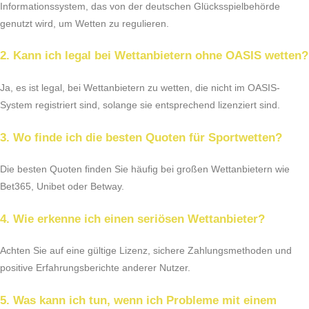
Informationssystem, das von der deutschen Glücksspielbehörde
genutzt wird, um Wetten zu regulieren.
2. Kann ich legal bei Wettanbietern ohne OASIS wetten?
Ja, es ist legal, bei Wettanbietern zu wetten, die nicht im OASIS-
System registriert sind, solange sie entsprechend lizenziert sind.
3. Wo finde ich die besten Quoten für Sportwetten?
Die besten Quoten finden Sie häufig bei großen Wettanbietern wie
Bet365, Unibet oder Betway.
4. Wie erkenne ich einen seriösen Wettanbieter?
Achten Sie auf eine gültige Lizenz, sichere Zahlungsmethoden und
positive Erfahrungsberichte anderer Nutzer.
5. Was kann ich tun, wenn ich Probleme mit einem