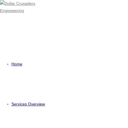
Home
Services Overview