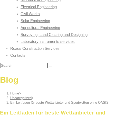
Electrical Engineering
Civil Works
Solar Engineering
Agricultural Engineering
Surveying, Land Clearing and Designing
Laboratory instruments services
Roads Construction Services
Contacts
Blog
Home
>
Uncategorized
>
Ein Leitfaden für beste Wettanbieter und Sportwetten ohne OASIS
Ein Leitfaden für beste Wettanbieter und