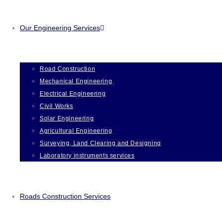
Our Engineering Services
Road Construction
Mechanical Engineering
Electrical Engineering
Civil Works
Solar Engineering
Agricultural Engineering
Surveying, Land Clearing and Designing
Laboratory instruments services
Roads Construction Services