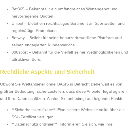
Bet365 – Bekannt für ein umfangreiches Wettangebot und
hervorragende Quoten.
Unibet – Bietet ein reichhaltiges Sortiment an Sportwetten und
regelmäßige Promotions.
Betway – Beliebt für seine benutzerfreundliche Plattform und
seinen engagierten Kundenservice.
888sport – Bekannt für die Vielfalt seiner Wettmöglichkeiten und
attraktiven Boni.
Rechtliche Aspekte und Sicherheit
Obwohl Sie Wettanbieter ohne OASIS in Betracht ziehen, ist es von
größter Bedeutung, sicherzustellen, dass diese Anbieter legal agieren
und Ihre Daten schützen. Achten Sie unbedingt auf folgende Punkte:
**Sicherheitszertifikate**: Eine sichere Webseite sollte über ein
SSL-Zertifikat verfügen.
**Datenschutzrichtlinien**: Informieren Sie sich, wie Ihre