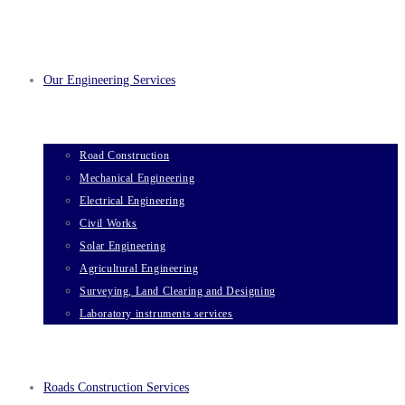
Our Engineering Services
Road Construction
Mechanical Engineering
Electrical Engineering
Civil Works
Solar Engineering
Agricultural Engineering
Surveying, Land Clearing and Designing
Laboratory instruments services
Roads Construction Services