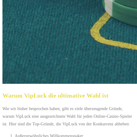
Warum VipLuck die ultimative Wahl ist
Wie wir bisher besprochen haben, gibt es viele überzeugende Gründe,
warum VipLuck eine ausgezeichnete Wahl für jeden Online-Casino-Spieler
ist. Hier sind die Top-Gründe, die VipLuck von der Konkurrenz abheben:
Außergewöhnliches Willkommenspaket: