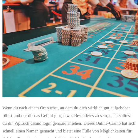
Wenn du nach einem Ort suchst, an dem du dich wirklich gut aufgehoben
fühlst und der dir das Gefühl gibt, etwas Besonderes zu sein, dann solltest
du dir
VipLuck casino login
genauer ansehen. Dieses Online-Casino hat sich
schnell einen Namen gemacht und bietet eine Fülle von Möglichkeiten für