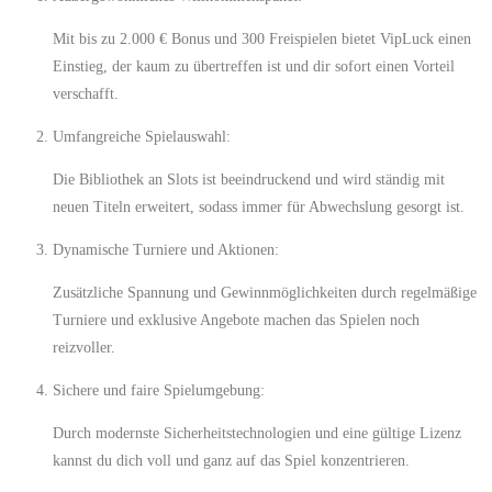
Mit bis zu 2.000 € Bonus und 300 Freispielen bietet VipLuck einen
Einstieg, der kaum zu übertreffen ist und dir sofort einen Vorteil
verschafft.
Umfangreiche Spielauswahl:
Die Bibliothek an Slots ist beeindruckend und wird ständig mit
neuen Titeln erweitert, sodass immer für Abwechslung gesorgt ist.
Dynamische Turniere und Aktionen:
Zusätzliche Spannung und Gewinnmöglichkeiten durch regelmäßige
Turniere und exklusive Angebote machen das Spielen noch
reizvoller.
Sichere und faire Spielumgebung:
Durch modernste Sicherheitstechnologien und eine gültige Lizenz
kannst du dich voll und ganz auf das Spiel konzentrieren.