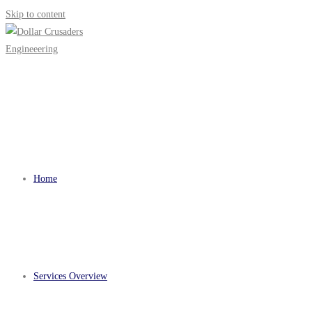
Skip to content
Home
Services Overview