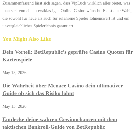
Zusammenfassend lässt sich sagen, dass VipLuck wirklich alles bietet, was
man sich von einem erstklassigen Online-Casino wünscht. Es ist eine Wahl,
die sowohl für neue als auch für erfahrene Spieler lohnenswert ist und ein
unvergleichliches Spielerlebnis garantiert.
You Might Also Like
Dein Vorteil: BetRepublic’s geprüfte Casino Quoten für
Kartenspiele
May 13, 2026
Die Wahrheit über Menace Casino dein ultimativer
Guide ob sich das Risiko lohnt
May 13, 2026
Entdecke deine wahren Gewinnchancen mit dem
taktischen Bankroll-Guide von BetRepublic