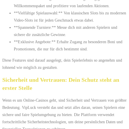
Willkommenspaket und profitiere von laufenden Aktionen.
**Vielfältige Spielauswahl:** Von klassischen Slots bis zu modernen
Video-Slots ist für jeden Geschmack etwas dabei.
**Spannende Turniere:** Messe dich mit anderen Spielern und
sichere dir zusätzliche Gewinne.
**Exklusive Angebote:** Erhalte Zugang zu besonderen Boni und
Promotionen, die nur für dich bestimmt sind.
Diese Features sind darauf ausgelegt, dein Spielerlebnis so angenehm und
lohnend wie möglich zu gestalten.
Sicherheit und Vertrauen: Dein Schutz steht an
erster Stelle
Wenn es um Online-Casinos geht, sind Sicherheit und Vertrauen von größter
Bedeutung. VipLuck versteht das und setzt alles daran, seinen Spielern eine
sichere und faire Spielumgebung zu bieten. Die Plattform verwendet
fortschrittliche Sicherheitstechnologien, um deine persönlichen Daten und