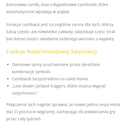
bonusową rundę, oraz cotygodniowe cashbacki, które
automatycznie wpadają w piątek.
Funkcja cashback jest szczególnie cenna dla tych, którzy
lubią częste, ale niewielkie zakłady; odzyskuje część strat
bez konieczności składania osobnego wniosku o wypłatę.
Funkcje Natychmiastowej Satysfakcji
Darmowe spiny uruchamiane przez określone
kombinacje symboli.
Cashbacki bezpośrednio na saldo konta.
„Live dealer jackpot triggers, które można wygrać
natychmiast.”
Połączenie tych nagród sprawia, że nawet jedna sesja może
dać Ci poczucie wygranej, zachęcając do powtarzania gry
przez cały tydzień.