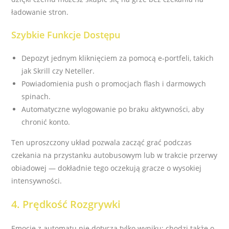
ładowanie stron.
Szybkie Funkcje Dostępu
Depozyt jednym kliknięciem za pomocą e‑portfeli, takich
jak Skrill czy Neteller.
Powiadomienia push o promocjach flash i darmowych
spinach.
Automatyczne wylogowanie po braku aktywności, aby
chronić konto.
Ten uproszczony układ pozwala zacząć grać podczas
czekania na przystanku autobusowym lub w trakcie przerwy
obiadowej — dokładnie tego oczekują gracze o wysokiej
intensywności.
4. Prędkość Rozgrywki
Emocje z automatu nie dotyczą tylko wyniku; chodzi także o