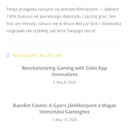
Twoja przygoda zaczyna się jednym kliknięciem — odbierz
150% bonusu od pierwszego depozytu i zacznij grać. Nie
trać ani minuty; zanurz się w Bruce Bet już dziś i doświadcz
rozgrywki tak szybkiej, jak bicie Twojego serca!
YOU MIGHT ALSO LIKE
Revolutionizing Gaming with Gslot App
Innovations
May 8, 2026
BassBet Casino: A Gyors Játékközpont a Magas
Intenzitású Gaminghez
May 13, 2026