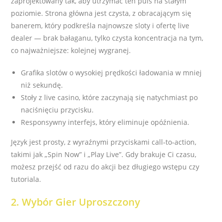
zaprojektowany tak, aby utrzymać ten puls na stałym
poziomie. Strona główna jest czysta, z obracającym się
banerem, który podkreśla najnowsze sloty i ofertę live
dealer — brak bałaganu, tylko czysta koncentracja na tym,
co najważniejsze: kolejnej wygranej.
Grafika slotów o wysokiej prędkości ładowania w mniej
niż sekundę.
Stoły z live casino, które zaczynają się natychmiast po
naciśnięciu przycisku.
Responsywny interfejs, który eliminuje opóźnienia.
Język jest prosty, z wyraźnymi przyciskami call‑to‑action,
takimi jak „Spin Now” i „Play Live”. Gdy brakuje Ci czasu,
możesz przejść od razu do akcji bez długiego wstępu czy
tutoriala.
2. Wybór Gier Uproszczony