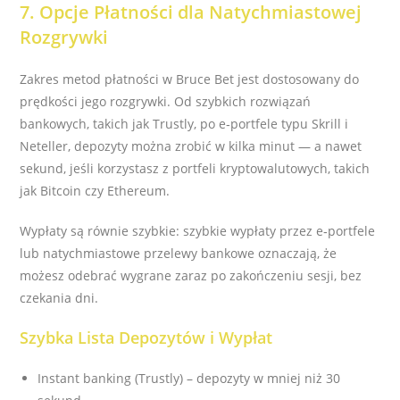
7. Opcje Płatności dla Natychmiastowej
Rozgrywki
Zakres metod płatności w Bruce Bet jest dostosowany do
prędkości jego rozgrywki. Od szybkich rozwiązań
bankowych, takich jak Trustly, po e‑portfele typu Skrill i
Neteller, depozyty można zrobić w kilka minut — a nawet
sekund, jeśli korzystasz z portfeli kryptowalutowych, takich
jak Bitcoin czy Ethereum.
Wypłaty są równie szybkie: szybkie wypłaty przez e‑portfele
lub natychmiastowe przelewy bankowe oznaczają, że
możesz odebrać wygrane zaraz po zakończeniu sesji, bez
czekania dni.
Szybka Lista Depozytów i Wypłat
Instant banking (Trustly) – depozyty w mniej niż 30