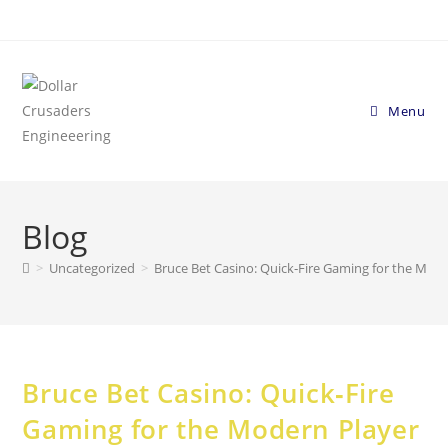
Menu
Blog
>
Uncategorized
>
Bruce Bet Casino: Quick‑Fire Gaming for the Mod
Bruce Bet Casino: Quick‑Fire
Gaming for the Modern Player