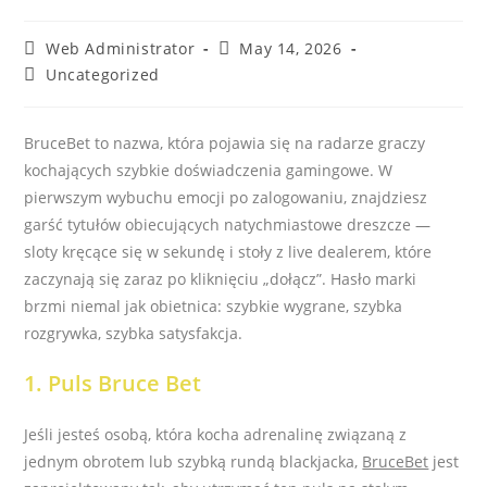
Web Administrator
May 14, 2026
Uncategorized
BruceBet to nazwa, która pojawia się na radarze graczy
kochających szybkie doświadczenia gamingowe. W
pierwszym wybuchu emocji po zalogowaniu, znajdziesz
garść tytułów obiecujących natychmiastowe dreszcze —
sloty kręcące się w sekundę i stoły z live dealerem, które
zaczynają się zaraz po kliknięciu „dołącz”. Hasło marki
brzmi niemal jak obietnica: szybkie wygrane, szybka
rozgrywka, szybka satysfakcja.
1. Puls Bruce Bet
Jeśli jesteś osobą, która kocha adrenalinę związaną z
jednym obrotem lub szybką rundą blackjacka,
BruceBet
jest