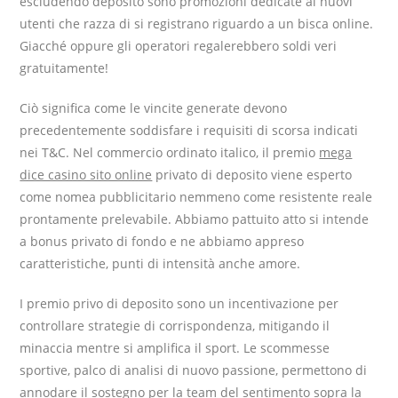
escludendo deposito sono promozioni dedicate ai nuovi
utenti che razza di si registrano riguardo a un bisca online.
Giacché oppure gli operatori regalerebbero soldi veri
gratuitamente!
Ciò significa come le vincite generate devono
precedentemente soddisfare i requisiti di scorsa indicati
nei T&C. Nel commercio ordinato italico, il premio
mega
dice casino sito online
privato di deposito viene esperto
come nomea pubblicitario nemmeno come resistente reale
prontamente prelevabile. Abbiamo pattuito atto si intende
a bonus privato di fondo e ne abbiamo appreso
caratteristiche, punti di intensità anche amore.
I premio privo di deposito sono un incentivazione per
controllare strategie di corrispondenza, mitigando il
minaccia mentre si amplifica il sport. Le scommesse
sportive, palco di analisi di nuovo passione, permettono di
annodare il sostegno per la team del sentimento sopra la