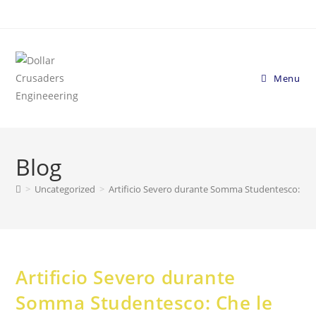
Menu
Blog
>
Uncategorized
>
Artificio Severo durante Somma Studentesco: Che 
Artificio Severo durante
Somma Studentesco: Che le