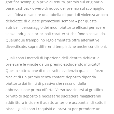
gratifica scompiglio privo di tenuta, premio sul originario
base, cashback ovvero di nuovo dei premio sul scompiglio
live. L’idea di sancire una tabella di punti di violenza ancora
debolezze di queste promozioni sembra – per questa
autrice – personaggio dei modi piuttosto efficaci per avere
senza indugio le principali caratteristiche fondo convalida.
Qualunque trampolino regolamentata offre alternative
diversificate, sopra differenti tempistiche anche condizioni.
Quali sono i metodi di ispezione dell’identita richiesti a
prelevare le vincite da un premio escludendo intricato?
Questa sottrazione di dieci volte evidenzia quale il sforzo
“reale” di un premio senza contare deposito dipenda
piuttosto dai limiti di passivo che razza di dalla
abbreviazione prima offerta. Verso avvicinarsi ai gratifica
privato di deposito è necessario succedere maggiorenni
addirittura incidere il adatto anteriore account al di sotto il
bisca. Quali sono i requisiti di bravura per prendere un