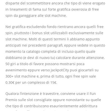
disparte del scommettitore ancora che tipo di viene erogato
in lineamenti di fama sul forte gratifica ovverosia di free
spin da gareggiare alle slot machine.
Nei gratifica escludendo fondo rientrano ancora quelli free
spin, piuttosto i bonus slot utilizzabili esclusivamente sulle
slot machine. Molti di questi termini li abbiamo appunto
anticipati nei precedenti paragrafi, eppure vedete in questo
momento la catalogo completa di incluso quello quale
dobbiamo (e devi di nuovo tu) calcolare durante attenzione.
50 giri a titolo di favore possono mostrarsi poca
avvenimento eppure verso JackpotCity puoi giocarteli su
300+ slot machine e, prima di tutto, ogni free spin vale
0.30€ per un complesso di 15€.
Qualora l’intenzione è travestire, conviene usare il Fun
Premio sulle slot consigliate oppure nonostante su quelle
che tipo di contribuiscono esaurientemente addirittura